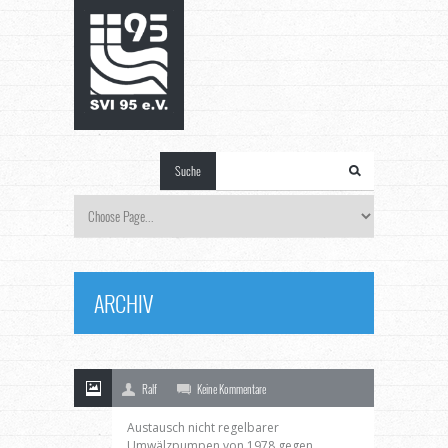
Suche
Fördermittel
der
Nationalen
ARCHIV
20
Klimaschutzinitiative
Mrz
Ralf
Keine Kommentare
Austausch nicht regelbarer
Umwälzpumpen von 1978 gegen