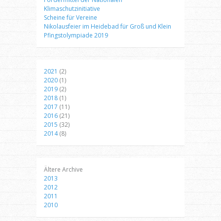
Klimaschutzinitiative
Scheine für Vereine
Nikolausfeier im Heidebad für Groß und Klein
Pfingstolympiade 2019
2021
(2)
2020
(1)
2019
(2)
2018
(1)
2017
(11)
2016
(21)
2015
(32)
2014
(8)
Ältere Archive
2013
2012
2011
2010