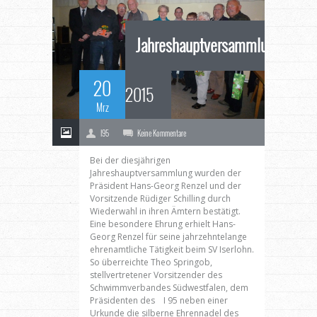
Jahreshauptversammlung
20
2015
Mrz
I95
Keine Kommentare
Bei der diesjährigen
Jahreshauptversammlung wurden der
Präsident Hans-Georg Renzel und der
Vorsitzende Rüdiger Schilling durch
Wiederwahl in ihren Ämtern bestätigt.
Eine besondere Ehrung erhielt Hans-
Georg Renzel für seine jahrzehntelange
ehrenamtliche Tätigkeit beim SV Iserlohn.
So überreichte Theo Springob,
stellvertretener Vorsitzender des
Schwimmverbandes Südwestfalen, dem
Präsidenten des I 95 neben einer
Urkunde die silberne Ehrennadel des